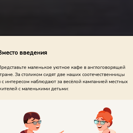
Вместо введения
Представьте маленькое уютное кафе в англоговорящей
стране. За столиком сидят две наших соотечественницы
и с интересом наблюдают за весёлой кампанией местных
жителей с маленькими детьми: