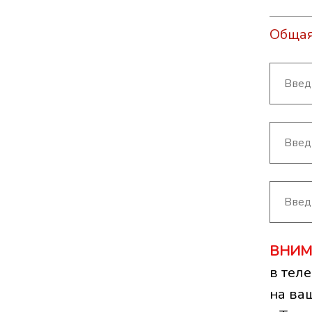
Общая
ВНИМ
в тел
на ва