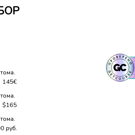
БОР
тома.
145€
тома.
$165
тома.
0 руб.